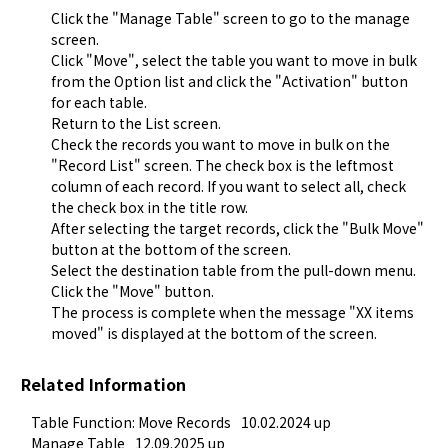
Click the "
Manage Table
" screen to go to the manage
screen.
Click "
Move
", select the table you want to move in bulk
from the Option list and click the "Activation" button
for each table.
Return to the List screen.
Check the records you want to move in bulk on the
"Record List" screen. The check box is the leftmost
column of each record. If you want to select all, check
the check box in the title row.
After selecting the target records, click the "Bulk Move"
button at the bottom of the screen.
Select the destination table from the pull-down menu.
Click the "
Move
" button.
The process is complete when the message "XX items
moved" is displayed at the bottom of the screen.
Related Information
Table Function: Move Records
10.02.2024 up
Manage Table
12.09.2025 up