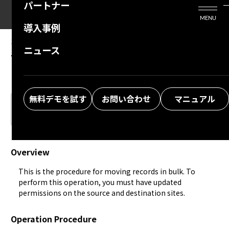
パートナー
活用シーン
Enterprise Edition
プリザンタービジネスを検討中の方
MENU
導入事例
プリザンターのはじめ方
技術支援サービス
支援してくれるパートナーを探す
10.07.2024
MANUAL
ニュース
Table Function: Move Records In Bulk
よくある質問
トレーニングサービス
ソリューションを探す
お悩み解決動画
無料デモを試す
お問い合わせ
マニュアル
The Japanese version of the manual is the latest.
Please also check.
Overview
This is the procedure for moving records in bulk. To 
perform this operation, you must have updated 
permissions on the source and destination sites.
Operation Procedure