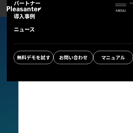
パートナー
活用シーン
Enterprise Edition
プリザンタービジネスを検討中の方
MENU
導入事例
プリザンターのはじめ方
トレーニングサービス
支援してくれるパートナーを探す
ニュース
よくある質問
ソリューションを探す
お悩み解決動画
無料デモを試す
お問い合わせ
マニュアル
10
次の
年も、
いっしょに。
10
プリザンター
周年記念イベント