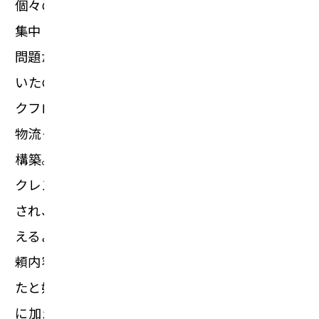
個々の案件を把握できず、一人の技術者に業務が
集中したり、技術者が独断で導入したシステムで
問題が発生したりするなど業務に差し障りが出て
いたのです。そこで、プリザンターを使ったワー
クフローシステムを作り、全ての開発案件を共同
物流－アイティークレスト間で共有する仕組みを
構築。共同物流からの案件の依頼と、アイティー
クレスト側の対応状況のステイタスが全て可視化
され、責任者による技術者の適切な人員配置も行
えるようになりました。「部門長同士も互いの依
頼内容が見える化され、参考にできるようになっ
たと好評です。今では、『何が起きているのか』
に加え、アイデア、改善提案などナレッジも共有