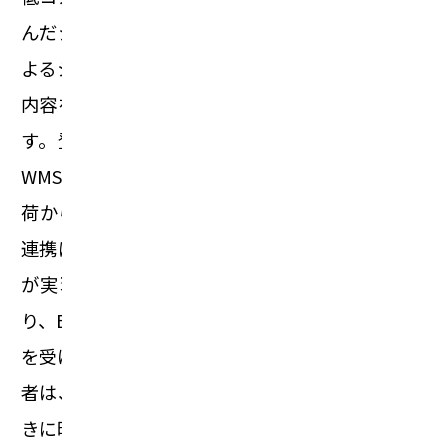
んだシステムを提供しています。 プリザンターに
よるシステムでは、EC事業者が消費者からの注文
内容をプリザンターに受注データとして登録しま
す。登録された受注データは自動で共同物流の
WMSと連携され、ピッキング指示データを基に出
荷から発送作業まで行います。システム間の自動
連携により迅速かつ効率的で抜け漏れのない発送
が実現しています。 これらの物流システムによ
り、EC 事業者はフルフィルメントに近いサービス
を受けることが可能になっています。この EC 事業
者は、導入以前、繁忙期は各帳票の手入力や手書
きに時間が掛かり、社員総出でも毎日 23 時までの