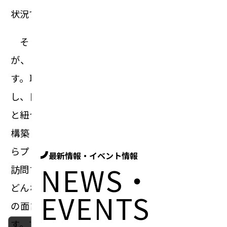
状況でした。
そうした中、共同物流で新たに取り入れたの
が、プリザンターを使った営業支援システムで
す。取引先のデータを顧客マスターとして登録
し、日々の面談記録を過去の分も含めてマスター
と紐づく形でプリザンター上に保存する仕組みを
構築しています。「営業社員は外出先でも PC か
らプリザンターにログインすることで、これから
最新情報・イベント情報
NEWS・
訪問する企業の情報や過去の打ち合わせの内容、
どんな資料を提出したかを簡単に参照でき、直後
EVENTS
の面談に役立てられる点が非常に重宝していま
す。プリザンターはキーワードによる検索が速い