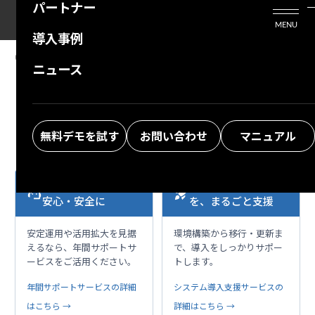
パートナー
活用シーン
Enterprise Edition
プリザンタービジネスを検討中の方
MENU
導入事例
プリザンターのはじめ方
技術支援サービス
支援してくれるパートナーを探す
01.14.2026
MANUAL
ニュース
FAQ: 403 Error Occurs When Importing
よくある質問
トレーニングサービス
ソリューションを探す
Records via API Using PowerShell
お悩み解決動画
無料デモを試す
お問い合わせ
マニュアル
本格運用を、もっと
導入・移行の不安
support_agent
rocket_launch
安心・安全に
を、まるごと支援
安定運用や活用拡大を見据
環境構築から移行・更新ま
えるなら、年間サポートサ
で、導入をしっかりサポー
ービスをご活用ください。
トします。
年間サポートサービスの詳細
システム導入支援サービスの
はこちら →
詳細はこちら →