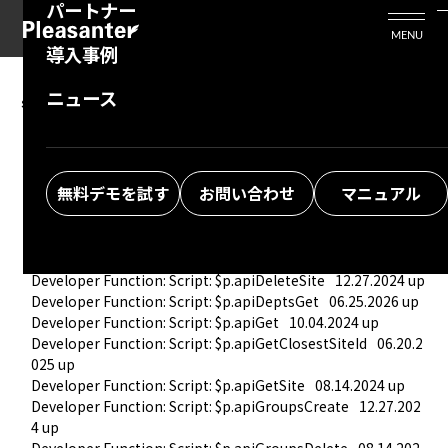
パートナー
活用シーン
Enterprise Edition
プリザンタービジネスを検討中の方
MENU
導入事例
プリザンターのはじめ方
技術支援サービス
支援してくれるパートナーを探す
ニュース
script
よくある質問
トレーニングサービス
ソリューションを探す
Developer Function: Script
08.14.2024 up
Developer Function: Script: $p.action
08.14.2024 up
お悩み解決動画
Developer Function: Script: $p.apiBulkDelete
06.20.2025 u
無料デモを試す
お問い合わせ
マニュアル
p
Developer Function: Script: $p.apiCreate
08.14.2024 up
Developer Features: Script: $p.apiCreateSite
08.14.2024 up
Developer Function: Script: $p.apiDelete
08.14.2024 up
Developer Function: Script: $p.apiDeleteSite
12.27.2024 up
Developer Function: Script: $p.apiDeptsGet
06.25.2026 up
Developer Function: Script: $p.apiGet
10.04.2024 up
Developer Function: Script: $p.apiGetClosestSiteId
06.20.2
025 up
Developer Function: Script: $p.apiGetSite
08.14.2024 up
Developer Function: Script: $p.apiGroupsCreate
12.27.202
4 up
Developer Function: Script: $p.apiGroupsDelete
08.14.202