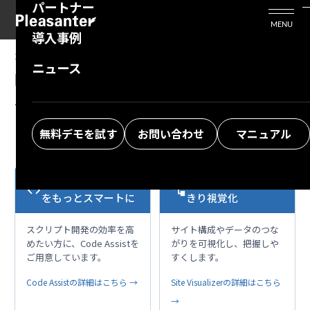
パートナー
活用シーン
Enterprise Edition
プリザンタービジネスを検討中の方
MENU
導入事例
プリザンターのはじめ方
技術支援サービス
支援してくれるパートナーを探す
2026/07/14
MANUAL
ニュース
開発者向け機能：API：テーブル操作：テーブ
よくある質問
トレーニングサービス
ソリューションを探す
ルのエクスポート
お悩み解決動画
無料デモを試す
お問い合わせ
マニュアル
VS Codeで開発作業
複雑な構成も、すっ
code
account_tree
をもっとスマートに
きり視覚化
スクリプト開発の効率を高
サイト構成やデータのつな
めたい方に、Code Assistを
がりを可視化し、把握しや
ご用意しています。
すくします。
Code Assistの詳細はこちら →
Site Visualizerの詳細はこちら
→