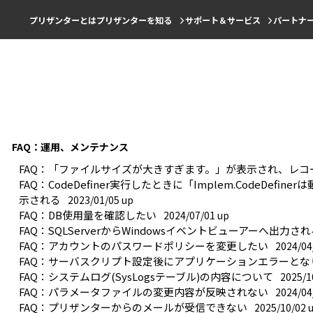
プリザンターとは
プリザンターを知る
サポート＆サービス
パートナ
FAQ：運用、メンテナンス
FAQ：「ファイルサイズが大きすぎます。」が表示され、レコ
FAQ：CodeDefiner実行したときに「Implem.CodeDe
示される
2023/01/05 up
FAQ：DB使用量を確認したい
2024/07/01 up
FAQ：SQLServerからWindowsイベントビューアーへ出力
FAQ：アカウントのパスワードポリシーを変更したい
2024/04
FAQ：サーバスクリプト設定後にアプリケーションエラーとな
FAQ：システムログ(SysLogsテーブル)の内容について
2025/1
FAQ：パラメータファイルの変更内容が反映されない
2024/04
FAQ：プリザンターからのメールが受信できない
2025/10/02 