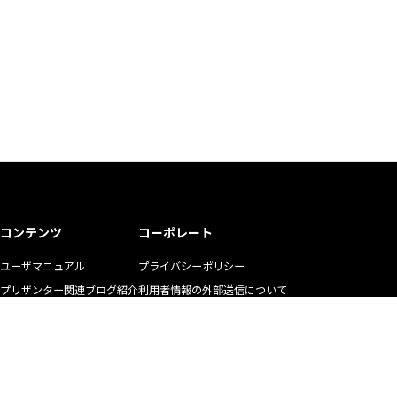
コンテンツ
コーポレート
ユーザマニュアル
プライバシーポリシー
プリザンター関連ブログ紹介
利用者情報の外部送信について
ユーザの生の声
商標使用ガイドライン
お悩み解決動画
マニュアル二次利用ガイドライン
YouTubeチャンネル
リクルート
株式会社インプリム