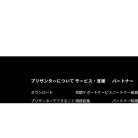
プリザンターについて
サービス・支援
パートナー
ダウンロード
年間サポートサービス
パートナー検索
プリザンターでできること
項目拡張
パートナー制度
プリザンター導入事例記事
運用・開発支援ツール
ソリューション
Pleasnater.net(SaaS)
トレーニング
よくある質問