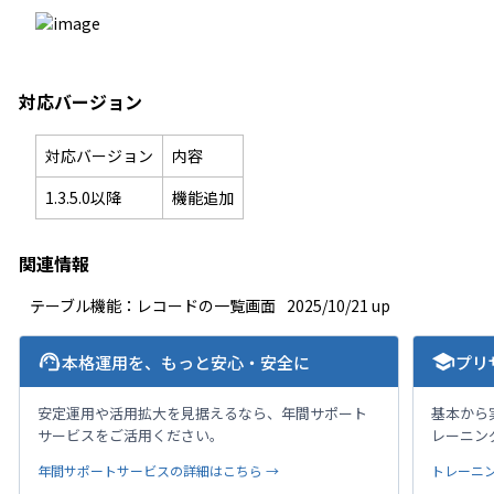
対応バージョン
対応バージョン
内容
1.3.5.0以降
機能追加
関連情報
テーブル機能：レコードの一覧画面
2025/10/21 up
support_agent
school
本格運用を、もっと安心・安全に
プリ
安定運用や活用拡大を見据えるなら、年間サポート
基本から
サービスをご活用ください。
レーニン
年間サポートサービスの詳細はこちら →
トレーニ