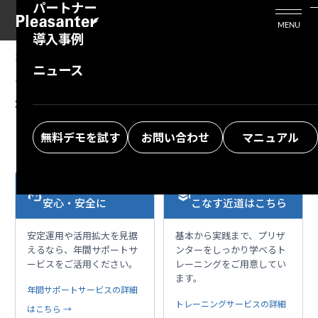
パートナー
活用シーン
Enterprise Edition
プリザンタービジネスを検討中の方
MENU
導入事例
プリザンターのはじめ方
技術支援サービス
支援してくれるパートナーを探す
2023/05/12
MANUAL
ニュース
テーブルの管理：一覧画面：一覧上に履歴を表
よくある質問
トレーニングサービス
ソリューションを探す
示
お悩み解決動画
無料デモを試す
お問い合わせ
マニュアル
本格運用を、もっと
プリザンターを使い
support_agent
school
安心・安全に
こなす近道はこちら
安定運用や活用拡大を見据
基本から実践まで、プリザ
えるなら、年間サポートサ
ンターをしっかり学べるト
ービスをご活用ください。
レーニングをご用意してい
ます。
年間サポートサービスの詳細
トレーニングサービスの詳細
はこちら →