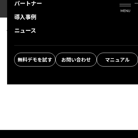
パートナー
活用シーン
Enterprise Edition
プリザンタービジネスを検討中の方
MENU
導入事例
プリザンターのはじめ方
技術支援サービス
支援してくれるパートナーを探す
ニュース
The specified information was not found.
よくある質問
トレーニングサービス
ソリューションを探す
Return to top
お悩み解決動画
無料デモを試す
お問い合わせ
マニュアル