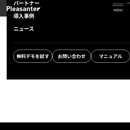
パートナー
活用シーン
Enterprise Edition
プリザンタービジネスを検討中の方
MENU
導入事例
プリザンターのはじめ方
技術支援サービス
支援してくれるパートナーを探す
ニュース
The specified information was not found.
よくある質問
トレーニングサービス
ソリューションを探す
Return to top
お悩み解決動画
無料デモを試す
お問い合わせ
マニュアル