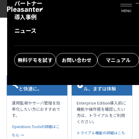
パートナー
活用シーン
Enterprise Edition
プリザンタービジネスを検討中の方
MENU
導入事例
プリザンターのはじめ方
技術支援サービス
支援してくれるパートナーを探す
2024/04/29
MANUAL
ニュース
FAQ：ユーザ新規作成時に 特定ユーザのアクセ
よくある質問
トレーニングサービス
ソリューションを探す
ス権と同様のアクセス権を設定したい
お悩み解決動画
無料デモを試す
お問い合わせ
マニュアル
日々の運用を、もっ
項目拡張、支援ツー
build
play_circle
と快適に。
ル、まずは体験
運用監視やサーバ管理を効
Enterprise Edition導入前に
率化したい方におすすめで
機能や操作感を確認したい
す。
方は、トライアルをご利用
ください。
Operations Toolsの詳細はこ
トライアル機能の詳細はこち
ちら →