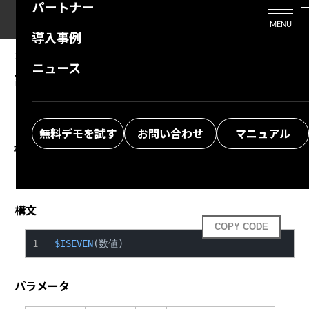
パートナー
活用シーン
Enterprise Edition
プリザンタービジネスを検討中の方
MENU
導入事例
プリザンターのはじめ方
技術支援サービス
支援してくれるパートナーを探す
2024/06/07
MANUAL
ニュース
計算式（拡張）：$ISEVEN関数
よくある質問
トレーニングサービス
ソリューションを探す
お悩み解決動画
無料デモを試す
お問い合わせ
マニュアル
概要
引数が偶数の場合にtrueを返します。
構文
COPY CODE
$ISEVEN
(数値)
パラメータ