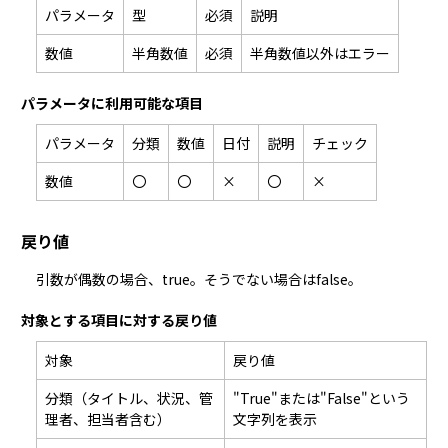
パラメータ
型
必須
説明
数値
半角数値
必須
半角数値以外はエラー
パラメータに利用可能な項目
パラメータ
分類
数値
日付
説明
チェック
数値
〇
〇
×
〇
×
戻り値
引数が偶数の場合、true。そうでない場合はfalse。
対象とする項目に対する戻り値
対象
戻り値
分類（タイトル、状況、管
"True"または"False"という
理者、担当者含む）
文字列を表示