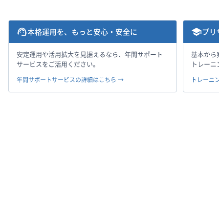
support_agent
school
本格運用を、もっと安心・安全に
プリ
安定運用や活用拡大を見据えるなら、年間サポート
基本から
サービスをご活用ください。
トレーニ
年間サポートサービスの詳細はこちら →
トレーニ