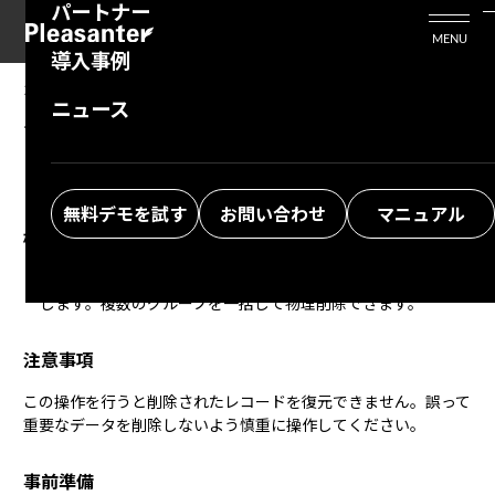
パートナー
活用シーン
Enterprise Edition
プリザンタービジネスを検討中の方
MENU
導入事例
プリザンターのはじめ方
技術支援サービス
支援してくれるパートナーを探す
2025/07/08
MANUAL
ニュース
グループ管理機能：ごみ箱から削除
よくある質問
トレーニングサービス
ソリューションを探す
お悩み解決動画
無料デモを試す
お問い合わせ
マニュアル
概要
グループの削除により
ごみ箱
に格納されたグループを物理削除
します。複数のグループを一括して物理削除できます。
注意事項
この操作を行うと削除されたレコードを復元できません。誤って
重要なデータを削除しないよう慎重に操作してください。
事前準備