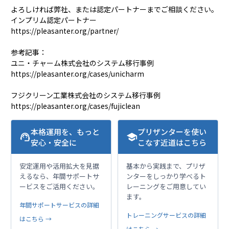
よろしければ弊社、または認定パートナーまでご相談ください。
インプリム認定パートナー
https://pleasanter.org/partner/
参考記事：
ユニ・チャーム株式会社のシステム移行事例
https://pleasanter.org/cases/unicharm
フジクリーン工業株式会社のシステム移行事例
https://pleasanter.org/cases/fujiclean
本格運用を、もっと
プリザンターを使い
support_agent
school
安心・安全に
こなす近道はこちら
安定運用や活用拡大を見据
基本から実践まで、プリザ
えるなら、年間サポートサ
ンターをしっかり学べるト
ービスをご活用ください。
レーニングをご用意してい
ます。
年間サポートサービスの詳細
トレーニングサービスの詳細
はこちら →
はこちら →