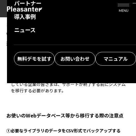
パートナー
活用シーン
Enterprise Edition
プリザンタービジネスを検討中の方
MENU
導入事例
プリザンターのはじめ方
技術支援サービス
支援してくれるパートナーを探す
2023/04/18
MANUAL
ニュース
Webデータベース(デヂエ等)で管理している業
よくある質問
トレーニングサービス
ソリューションを探す
務を移行する際の注意事項
お悩み解決動画
無料デモを試す
お問い合わせ
マニュアル
サイボウズデヂエ8（以下、デヂエ）は、2023年9月末をもっ
てメーカーサポートが終了します。現在、デヂエを業務に利用
している企業の皆さまは、サポートが終了する前にシステム
を移行する必要があります。
お使いのWebデータベース等から移行する際の注意点
①必要なライブラリのデータをCSV形式でバックアップする