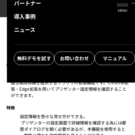
パートナー
活用シーン
Enterprise Edition
プリザンタービジネスを検討中の方
MENU
導入事例
プリザンターのはじめ方
技術支援サービス
支援してくれるパートナーを探す
2026/05/13
MANUAL
ニュース
Pleasanter Site Visualizer：機能概要
よくある質問
トレーニングサービス
ソリューションを探す
お悩み解決動画
無料デモを試す
お問い合わせ
マニュアル
概要
Pleasanter Site Visualizer
はプリザンターの開発者向けに快
適な開発体験を提供するブラウザの拡張機能です。Chrome拡
張・Edge拡張を用いてプリザンター設定情報を確認すること
ができます。
特徴
設定情報を色々な見せ方ができる。

 プリザンターの設定画面で詳細情報を確認する為には都
度ダイアログを開く必要があるが、本機能を使用すると