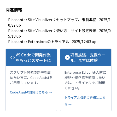
関連情報
Pleasanter Site Visualizer：セットアップ、事前準備
2025/1
0/27 up
Pleasanter Site Visualizer：使い方：サイト設定表示
2026/0
5/18 up
Pleasanter Extensionsのトライアル
2025/12/03 up
VS Codeで開発作業
項目拡張、支援ツー
code
play_circle
をもっとスマートに
ル、まずは体験
スクリプト開発の効率を高
Enterprise Edition導入前に
めたい方に、Code Assistを
機能や操作感を確認したい
ご用意しています。
方は、トライアルをご利用
ください。
Code Assistの詳細はこちら →
トライアル機能の詳細はこち
ら →