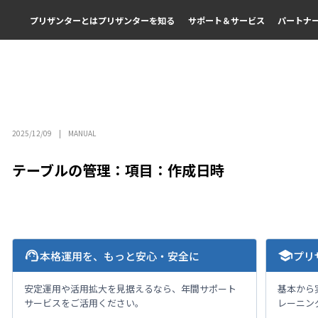
プリザンターとは
プリザンターを知る
サポート＆サービス
パートナ
2025/12/09
MANUAL
テーブルの管理：項目：作成日時
support_agent
school
本格運用を、もっと安心・安全に
プリ
安定運用や活用拡大を見据えるなら、年間サポート
基本から
サービスをご活用ください。
レーニン