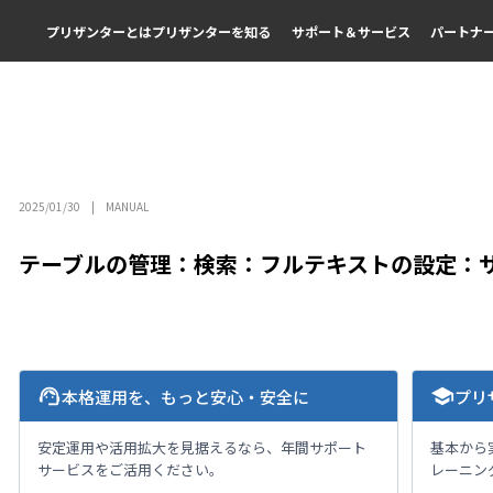
プリザンターとは
プリザンターを知る
サポート＆サービス
パートナ
2025/01/30
MANUAL
テーブルの管理：検索：フルテキストの設定：
support_agent
school
本格運用を、もっと安心・安全に
プリ
安定運用や活用拡大を見据えるなら、年間サポート
基本から
サービスをご活用ください。
レーニン