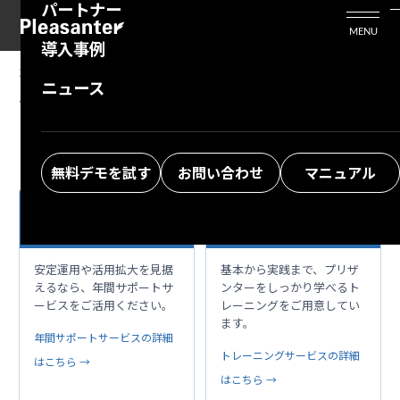
パートナー
活用シーン
Enterprise Edition
プリザンタービジネスを検討中の方
MENU
導入事例
プリザンターのはじめ方
技術支援サービス
支援してくれるパートナーを探す
2025/12/09
MANUAL
ニュース
テーブルの管理：項目：ID
よくある質問
トレーニングサービス
ソリューションを探す
お悩み解決動画
無料デモを試す
お問い合わせ
マニュアル
本格運用を、もっと
プリザンターを使い
support_agent
school
安心・安全に
こなす近道はこちら
安定運用や活用拡大を見据
基本から実践まで、プリザ
えるなら、年間サポートサ
ンターをしっかり学べるト
ービスをご活用ください。
レーニングをご用意してい
ます。
年間サポートサービスの詳細
トレーニングサービスの詳細
はこちら →
はこちら →