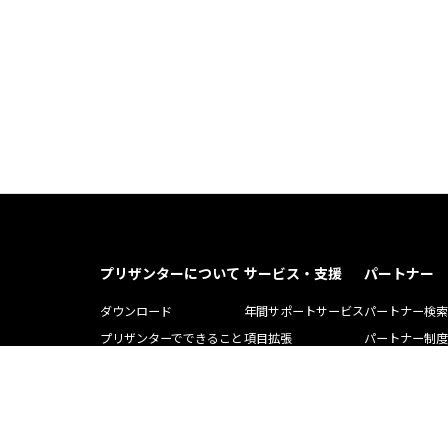
プリザンターについて
サービス・支援
パートナー
ダウンロード
年間サポートサービス
パートナー検索
プリザンターでできること
項目拡張
パートナー制度
プリザンター導入事例記事
運用・開発支援ツール
ソリューション
Pleasnater.net(SaaS)
トレーニング
よくある質問