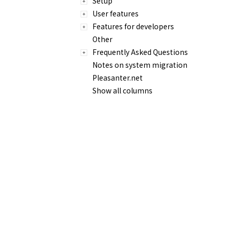
Setup
User features
Features for developers
Other
Frequently Asked Questions
Notes on system migration
Pleasanter.net
Show all columns