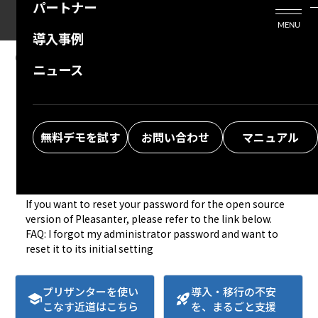
パートナー
活用シーン
Enterprise Edition
プリザンタービジネスを検討中の方
MENU
導入事例
プリザンターのはじめ方
技術支援サービス
支援してくれるパートナーを探す
08.14.2024
MANUAL
ニュース
FAQ: I forgot my password and want to
よくある質問
トレーニングサービス
ソリューションを探す
reset it (Pleasanter.net)
お悩み解決動画
無料デモを試す
お問い合わせ
マニュアル
To reset your password, please go to this page.
https://pleasanter.net/Account/ForgotPassword
If you want to reset your password for the open source 
FAQ: I forgot my administrator password and want to 
reset it to its initial setting
プリザンターを使い
導入・移行の不安
school
rocket_launch
こなす近道はこちら
を、まるごと支援