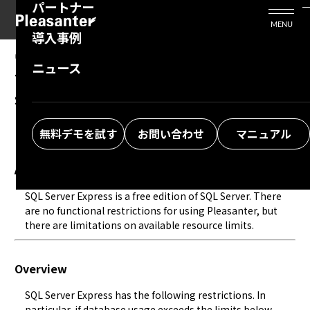
パートナー
活用シーン
Enterprise Edition
プリザンタービジネスを検討中の方
MENU
導入事例
プリザンターのはじめ方
技術支援サービス
支援してくれるパートナーを探す
01.13.2026
MANUAL
ニュース
Teach me about the limitations of SQL
よくある質問
トレーニングサービス
ソリューションを探す
Server Express.
お悩み解決動画
無料デモを試す
お問い合わせ
マニュアル
Answer
SQL Server Express is a free edition of SQL Server. There 
are no functional restrictions for using Pleasanter, but 
there are limitations on available resource limits.
Overview
SQL Server Express has the following restrictions. In 
particular, if database usage exceeds the limits below, 