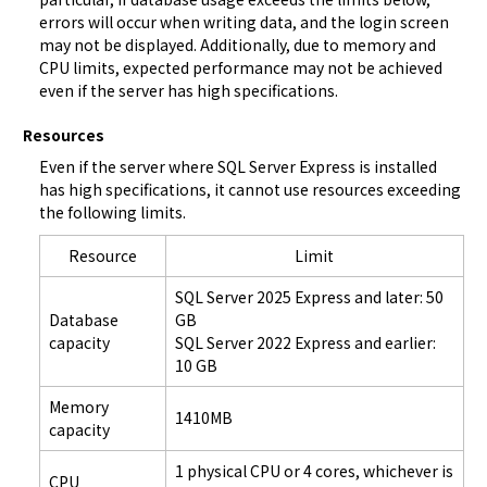
errors will occur when writing data, and the login screen 
may not be displayed. Additionally, due to memory and 
CPU limits, expected performance may not be achieved 
even if the server has high specifications.
Resources
Even if the server where SQL Server Express is installed 
has high specifications, it cannot use resources exceeding 
the following limits.
Resource
Limit
SQL Server 2025 Express and later: 50
Database
GB
capacity
SQL Server 2022 Express and earlier:
10 GB
Memory
1410MB
capacity
1 physical CPU or 4 cores, whichever is
CPU