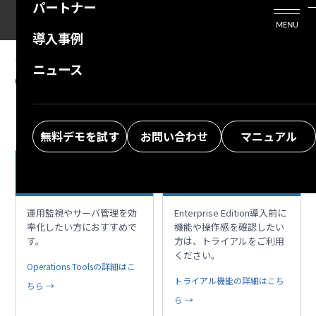
パートナー
活用シーン
Enterprise Edition
プリザンタービジネスを検討中の方
MENU
導入事例
プリザンターのはじめ方
技術支援サービス
支援してくれるパートナーを探す
10.08.2024
MANUAL
ニュース
Common Function: Password
よくある質問
トレーニングサービス
ソリューションを探す
お悩み解決動画
無料デモを試す
お問い合わせ
マニュアル
日々の運用を、もっ
項目拡張、支援ツー
build
play_circle
と快適に。
ル、まずは体験
運用監視やサーバ管理を効
Enterprise Edition導入前に
率化したい方におすすめで
機能や操作感を確認したい
す。
方は、トライアルをご利用
ください。
Operations Toolsの詳細はこ
トライアル機能の詳細はこち
ちら →
ら →