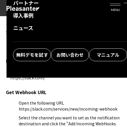
パートナー
活用シーン
Enterprise Edition
プリザンタービジネスを検討中の方
MENU
導入事例
プリザンターのはじめ方
技術支援サービス
支援してくれるパートナーを探す
10.02.2024
MANUAL
ニュース
Set Up to Send Notifications to Slack
よくある質問
トレーニングサービス
ソリューションを探す
お悩み解決動画
無料デモを試す
お問い合わせ
マニュアル
Prerequisites
Register as a user of Slack and create a team.
https://slack.com/
Get Webhook URL
Open the following URL
https://slack.com/services/new/incoming-webhook
Select the channel you want to set as the notification 
destination and click the "Add Incoming WebHooks 