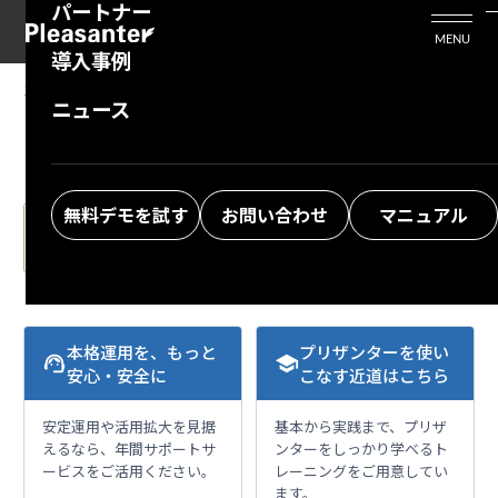
パートナー
活用シーン
Enterprise Edition
プリザンタービジネスを検討中の方
MENU
導入事例
プリザンターのはじめ方
技術支援サービス
支援してくれるパートナーを探す
10.04.2024
MANUAL
ニュース
Manage Table: Export: Access Control Tab
よくある質問
トレーニングサービス
ソリューションを探す
お悩み解決動画
無料デモを試す
お問い合わせ
マニュアル
The Japanese version of the manual is the latest.
Please also check.
本格運用を、もっと
プリザンターを使い
support_agent
school
安心・安全に
こなす近道はこちら
安定運用や活用拡大を見据
基本から実践まで、プリザ
えるなら、年間サポートサ
ンターをしっかり学べるト
ービスをご活用ください。
レーニングをご用意してい
ます。