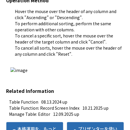
Operation Method
Hover the mouse over the header of any column and
click "Ascending" or "Descending".
To perform additional sorting, perform the same
operation with other columns.
To cancel a specific sort, hover the mouse over the
header of the target column and click "Cancel".
To cancel all sorts, hover the mouse over the header of
any column and click "Reset".
Related Information
Table Function
08.13.2024 up
Table Function: Record Screen Index
10.21.2025 up
Manage Table: Editor
12.09.2025 up
本格運用を、もっと
プリザンターを使い