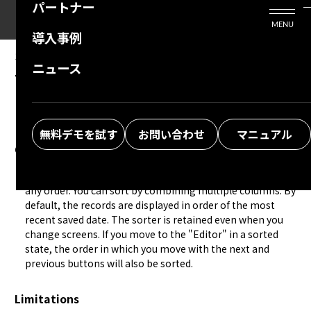
パートナー
活用シーン
Enterprise Edition
プリザンタービジネスを検討中の方
MENU
導入事例
プリザンターのはじめ方
技術支援サービス
支援してくれるパートナーを探す
10.07.2024
MANUAL
ニュース
Table Function: Sort Records (Sort)
よくある質問
トレーニングサービス
ソリューションを探す
お悩み解決動画
無料デモを試す
お問い合わせ
マニュアル
Overview
Sort the records in the "
Screen Index
" of the "
Table
" in 
any order. You can sort by combining multiple columns. By 
default, the records are displayed in order of the most 
recent saved date. The sorter is retained even when you 
change screens. If you move to the "
Editor
" in a sorted 
state, the order in which you move with the next and 
previous buttons will also be sorted.
Limitations