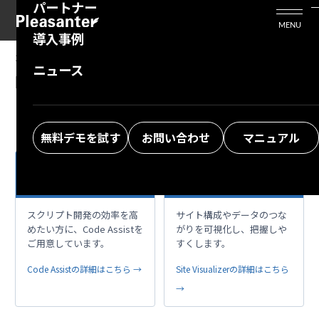
パートナー
活用シーン
Enterprise Edition
プリザンタービジネスを検討中の方
MENU
導入事例
プリザンターのはじめ方
技術支援サービス
支援してくれるパートナーを探す
2023/08/16
MANUAL
ニュース
開発者向け機能：スクリプト：$p.apiUrl
よくある質問
トレーニングサービス
ソリューションを探す
お悩み解決動画
無料デモを試す
お問い合わせ
マニュアル
VS Codeで開発作業
複雑な構成も、すっ
code
account_tree
をもっとスマートに
きり視覚化
スクリプト開発の効率を高
サイト構成やデータのつな
めたい方に、Code Assistを
がりを可視化し、把握しや
ご用意しています。
すくします。
Code Assistの詳細はこちら →
Site Visualizerの詳細はこちら
→